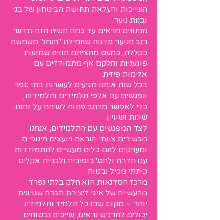
השייכות והעלאת תחושת הביטחון של בני
ובנות נוער.
הנתונים מראים עד כמה השיח הזה נדרש:
רוב הנוער מדווח שהמילה "הומו" משמשת
כקללה, כמעט מחציתם חווים שמועות
פוגעניות וחלקם אף מתמודדים עם
אלימות פיזית.
בכל שנה אנחנו מגיעים לעשרות בתי ספר
ונפגשים עם אלפי תלמידים ותלמידות,
כדי לאפשר מרחב פתוח לשיחה על זהות,
שונות ושוויון.
לצד המפגשים עם התלמידים, אנחנו
מכשירים צוותי הוראה ויועצים חינוכיים,
ומעניקים להם כלים מעשיים להתמודדות
עם הדרה ולהט"בופוביה ולבניית אקלים
כיתתי מכיל ובטוח.
מרכז הסדנאות הוא חלק בלתי נפרד
מהעשייה של איגי ליצירת חברה שוויונית
יותר – מקום שבו כל תלמיד ותלמידה
יכולים להרגיש נראים, שייכים ובטוחים.